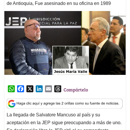
de Antioquia, Fue asesinado en su oficina en 1989
W
F
X
L
E
T
Compártelo
h
a
i
m
h
a
c
n
a
r
t
e
k
i
e
La llegada de Salvatore Mancuso al país y su
s
b
e
l
a
aceptación en la JEP sigue preocupando a más de uno.
A
o
d
d