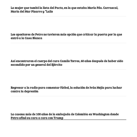
La mujer que tumbó la lista del Pacto, en la que estaba María Fda. Carrascal,
María del Mar Pizarro y “Lalis
Los opositores de Petro no tuvieron más opción que criticar la puerta por la que
entró a la Casa Blanca
Así encontraron el cuerpo del cura Camilo Torres, 60 años después de haber sido
escondido por un general del Ejército
Regresar a la radio para comentar fútbol, la solución de Iván Mejía para luchar
contra la depresión
La casona más de 100 años de la embajada de Colombia en Washington donde
Petro afinó su cara a cara con Trump