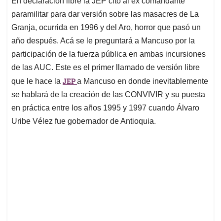
p
o
I
s
En declaración libre la JEP citó al ex comandante
p
k
n
paramilitar para dar versión sobre las masacres de La
Granja, ocurrida en 1996 y del Aro, horror que pasó un
año después. Acá se le preguntará a Mancuso por la
participación de la fuerza pública en ambas incursiones
de las AUC. Este es el primer llamado de versión libre
JEP
que le hace la
a Mancuso en donde inevitablemente
se hablará de la creación de las CONVIVIR y su puesta
en práctica entre los años 1995 y 1997 cuando Álvaro
Uribe Vélez fue gobernador de Antioquia.