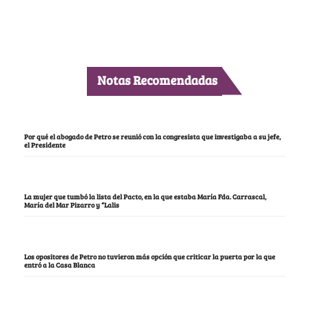
Notas Recomendadas
Por qué el abogado de Petro se reunió con la congresista que investigaba a su jefe,
el Presidente
La mujer que tumbó la lista del Pacto, en la que estaba María Fda. Carrascal,
María del Mar Pizarro y “Lalis
Los opositores de Petro no tuvieron más opción que criticar la puerta por la que
entró a la Casa Blanca