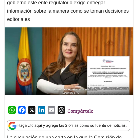
gobierno este ente regulatorio exige entregar
información sobre la manera como se toman decisiones
editoriales
W
F
X
L
E
T
Compártelo
h
a
i
m
h
a
c
n
a
r
t
e
k
i
e
La circulación de una carta en la que la Comisión de