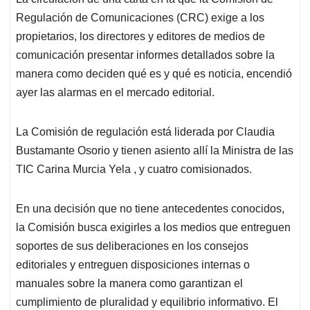
s
b
e
l
a
Regulación de Comunicaciones (CRC) exige a los
A
o
d
d
p
o
I
s
propietarios, los directores y editores de medios de
p
k
n
comunicación presentar informes detallados sobre la
manera como deciden qué es y qué es noticia, encendió
ayer las alarmas en el mercado editorial.
La Comisión de regulación está liderada por Claudia
Bustamante Osorio y tienen asiento allí la Ministra de las
TIC Carina Murcia Yela , y cuatro comisionados.
En una decisión que no tiene antecedentes conocidos,
la Comisión busca exigirles a los medios que entreguen
soportes de sus deliberaciones en los consejos
editoriales y entreguen disposiciones internas o
manuales sobre la manera como garantizan el
cumplimiento de pluralidad y equilibrio informativo. El