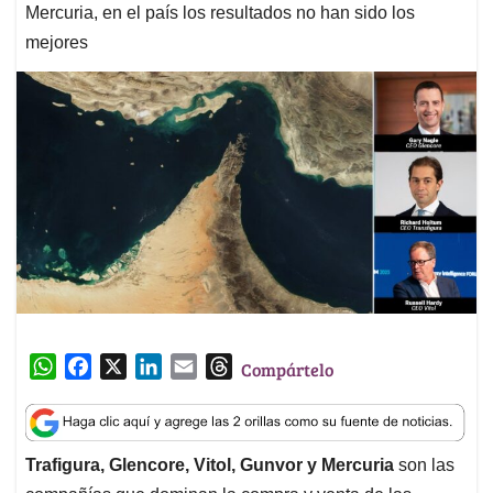
Mercuria, en el país los resultados no han sido los
mejores
W
F
X
L
E
T
Compártelo
h
a
i
m
h
a
c
n
a
r
t
e
k
i
e
Trafigura, Glencore, Vitol, Gunvor y Mercuria
son las
s
b
e
l
a