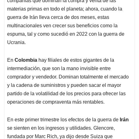
compañías que dominan la compra y venta de las
A
o
d
d
p
o
I
s
materias primas en todo el planeta; ahora, cuando la
p
k
n
guerra de Irán lleva cerca de dos meses, estas
multinacionales ven crecer sus beneficios como la
espuma, tal y como sucedió en 2022 con la guerra de
Ucrania.
En
Colombia
hay filiales de estos gigantes de la
intermediación, que son la mano invisible entre
comprador y vendedor. Dominan totalmente el mercado
y la cadena de suministros y pueden sacar el mayor
partido de la volatilidad de los precios para ofrecer las
operaciones de compraventa más rentables.
En este primer trimestre los efectos de la guerra de
Irán
se sienten en los ingresos y utilidades. Glencore,
fundada por Marc Rich, ya dijo desde Suiza que