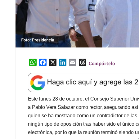
W
F
X
L
E
T
Compártelo
h
a
i
m
h
a
c
n
a
r
t
e
k
i
e
s
b
e
l
a
A
o
d
d
Este lunes 28 de octubre, el Consejo Superior Uni
p
o
I
s
a Pablo Vera Salazar como rector, asegurando así 
p
k
n
quien se ha mostrado como un contradictor de las 
ningún tipo de oposición tras haber sido el único 
electrónica, por lo que la reunión terminó siendo un