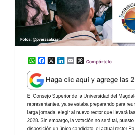
W
F
X
L
E
T
Compártelo
h
a
i
m
h
a
c
n
a
r
t
e
k
i
e
s
b
e
l
a
A
o
d
d
El Consejo Superior de la Universidad del Magdal
p
o
I
s
representantes, ya se estaba preparando para reun
p
k
n
larga jornada, elegir al nuevo rector que llevará l
2028. Sin embargo, la votación no será tal, puesto
disposición un único candidato: el actual rector Pa