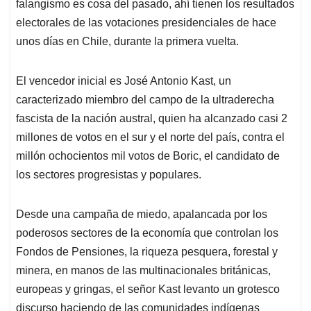
falangismo es cosa del pasado, ahí tienen los resultados
A
o
d
d
p
o
I
s
electorales de las votaciones presidenciales de hace
p
k
n
unos días en Chile, durante la primera vuelta.
El vencedor inicial es José Antonio Kast, un
caracterizado miembro del campo de la ultraderecha
fascista de la nación austral, quien ha alcanzado casi 2
millones de votos en el sur y el norte del país, contra el
millón ochocientos mil votos de Boric, el candidato de
los sectores progresistas y populares.
Desde una campaña de miedo, apalancada por los
poderosos sectores de la economía que controlan los
Fondos de Pensiones, la riqueza pesquera, forestal y
minera, en manos de las multinacionales británicas,
europeas y gringas, el señor Kast levanto un grotesco
discurso haciendo de las comunidades indígenas