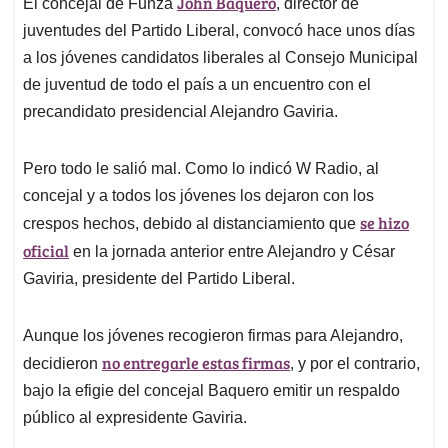
John Baquero
El concejal de Funza
, director de
s
b
e
l
a
A
o
d
d
juventudes del Partido Liberal, convocó hace unos días
p
o
I
s
a los jóvenes candidatos liberales al Consejo Municipal
p
k
n
de juventud de todo el país a un encuentro con el
precandidato presidencial Alejandro Gaviria.
Pero todo le salió mal. Como lo indicó W Radio, al
concejal y a todos los jóvenes los dejaron con los
se hizo
crespos hechos, debido al distanciamiento que
oficial
en la jornada anterior entre Alejandro y César
Gaviria, presidente del Partido Liberal.
Aunque los jóvenes recogieron firmas para Alejandro,
no entregarle estas firmas
decidieron
, y por el contrario,
bajo la efigie del concejal Baquero emitir un respaldo
público al expresidente Gaviria.