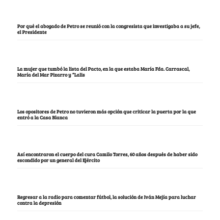
Por qué el abogado de Petro se reunió con la congresista que investigaba a su jefe,
el Presidente
La mujer que tumbó la lista del Pacto, en la que estaba María Fda. Carrascal,
María del Mar Pizarro y “Lalis
Los opositores de Petro no tuvieron más opción que criticar la puerta por la que
entró a la Casa Blanca
Así encontraron el cuerpo del cura Camilo Torres, 60 años después de haber sido
escondido por un general del Ejército
Regresar a la radio para comentar fútbol, la solución de Iván Mejía para luchar
contra la depresión