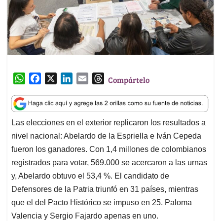
W
F
X
L
E
T
Compártelo
h
a
i
m
h
a
c
n
a
r
t
e
k
i
e
Las elecciones en el exterior replicaron los resultados a
s
b
e
l
a
nivel nacional: Abelardo de la Espriella e Iván Cepeda
A
o
d
d
p
o
I
s
fueron los ganadores. Con 1,4 millones de colombianos
p
k
n
registrados para votar, 569.000 se acercaron a las urnas
y, Abelardo obtuvo el 53,4 %. El candidato de
Defensores de la Patria triunfó en 31 países, mientras
que el del Pacto Histórico se impuso en 25. Paloma
Valencia y Sergio Fajardo apenas en uno.