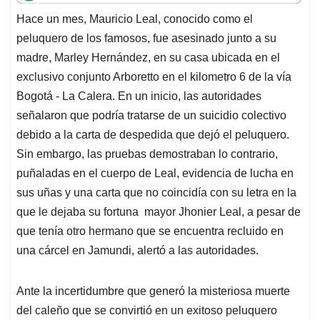
t
e
k
i
e
Hace un mes, Mauricio Leal, conocido como el
s
b
e
l
a
peluquero de los famosos, fue asesinado junto a su
A
o
d
d
p
o
I
s
madre, Marley Hernández, en su casa ubicada en el
p
k
n
exclusivo conjunto Arboretto en el kilometro 6 de la vía
Bogotá - La Calera. En un inicio, las autoridades
señalaron que podría tratarse de un suicidio colectivo
debido a la carta de despedida que dejó el peluquero.
Sin embargo, las pruebas demostraban lo contrario,
puñaladas en el cuerpo de Leal, evidencia de lucha en
sus uñas y una carta que no coincidía con su letra en la
que le dejaba su fortuna mayor Jhonier Leal, a pesar de
que tenía otro hermano que se encuentra recluido en
una cárcel en Jamundi, alertó a las autoridades.
Ante la incertidumbre que generó la misteriosa muerte
del caleño que se convirtió en un exitoso peluquero