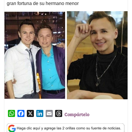
gran fortuna de su hermano menor
W
F
X
L
E
T
Compártelo
h
a
i
m
h
a
c
n
a
r