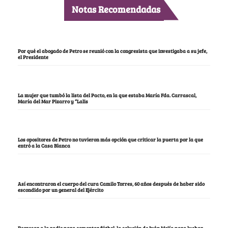
Notas Recomendadas
Por qué el abogado de Petro se reunió con la congresista que investigaba a su jefe,
el Presidente
La mujer que tumbó la lista del Pacto, en la que estaba María Fda. Carrascal,
María del Mar Pizarro y “Lalis
Los opositores de Petro no tuvieron más opción que criticar la puerta por la que
entró a la Casa Blanca
Así encontraron el cuerpo del cura Camilo Torres, 60 años después de haber sido
escondido por un general del Ejército
Regresar a la radio para comentar fútbol, la solución de Iván Mejía para luchar