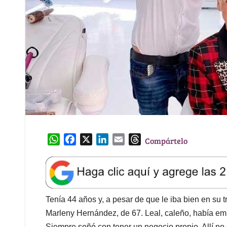
W
F
X
L
E
T
Compártelo
h
a
i
m
h
a
c
n
a
r
t
e
k
i
e
s
b
e
l
a
A
o
d
d
Tenía 44 años y, a pesar de que le iba bien en su 
p
o
I
s
Marleny Hernández, de 67. Leal, caleño, había emp
p
k
n
Siempre soñó con tener un negocio propio. Allí no s