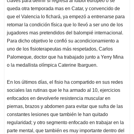
claves para definir si regresa al futbol europeo o se
A
o
d
d
p
o
I
s
queda otra temporada mas en Catar, y convencido de
p
k
n
que el Valencia lo fichará, ya empezó a entrenarse para
retomar la condición física que lo llevó a ser uno de los
jugadores mas pretendidos del balompié internacional.
Para dicho objetivo le confió su acondicionamiento a
uno de los fisioterapeutas más respetados, Carlos
Palomeque, doctor que ha trabajado junto a Yerry Mina
o la medallista olímpica Caterine Ibarguen.
En los últimos días, el fisio ha compartido en sus redes
sociales las rutinas que le ha armado al 10, ejercicios
enfocados en devolverle resistencia muscular en
piernas, brazos y abdomen para evitar que sufra de las
constantes lesiones que también le han quitado
regularidad; y otro segmento enfocado en trabajar en la
parte mental, que también es muy importante dentro del