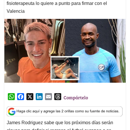
fisioterapeuta lo quiere a punto para firmar con el
Valencia
W
F
X
L
E
T
Compártelo
h
a
i
m
h
a
c
n
a
r
t
e
k
i
e
James Rodriguez sabe que los próximos días serán
s
b
e
l
a