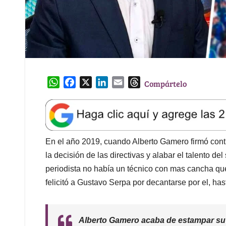
W
F
X
L
E
T
Compártelo
h
a
i
m
h
a
c
n
a
r
t
e
k
i
e
s
b
e
l
a
A
o
d
d
En el año 2019, cuando Alberto Gamero firmó contr
p
o
I
s
la decisión de las directivas y alabar el talento 
p
k
n
periodista no había un técnico con mas cancha qu
felicitó a Gustavo Serpa por decantarse por el, has
Alberto Gamero acaba de estampar su