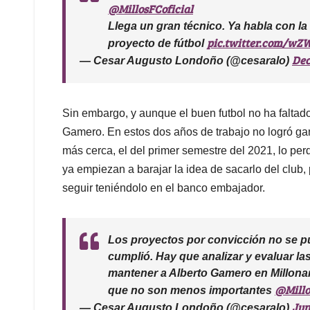
@MillosFCoficial
Llega un gran técnico. Ya habla con la 
pic.twitter.com/w
proyecto de fútbol
Dec
— Cesar Augusto Londoño (@cesaralo)
Sin embargo, y aunque el buen futbol no ha faltado
Gamero. En estos dos años de trabajo no logró gana
más cerca, el del primer semestre del 2021, lo per
ya empiezan a barajar la idea de sacarlo del club,
seguir teniéndolo en el banco embajador.
Los proyectos por convicción no se p
cumplió. Hay que analizar y evaluar la
mantener a Alberto Gamero en Millonari
@Millo
que no son menos importantes
Jun
— Cesar Augusto Londoño (@cesaralo)