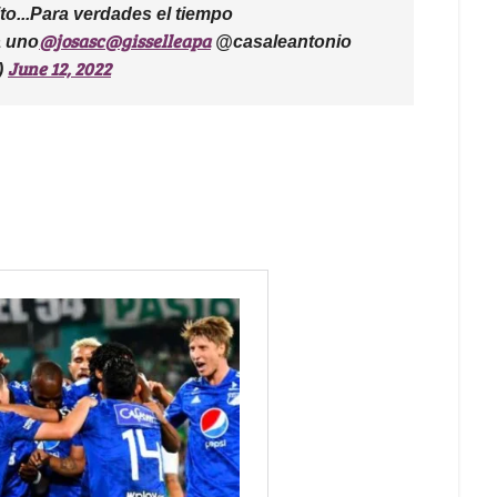
ito...Para verdades el tiempo
@josasc
@gisselleapa
a uno
@casaleantonio
June 12, 2022
)