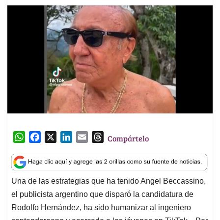
W
F
X
L
E
T
Compártelo
h
a
i
m
h
a
c
n
a
r
t
e
k
i
e
Una de las estrategias que ha tenido Angel Beccassino,
s
b
e
l
a
el publicista argentino que disparó la candidatura de
A
o
d
d
p
o
I
s
Rodolfo Hernández, ha sido humanizar al ingeniero
p
k
n