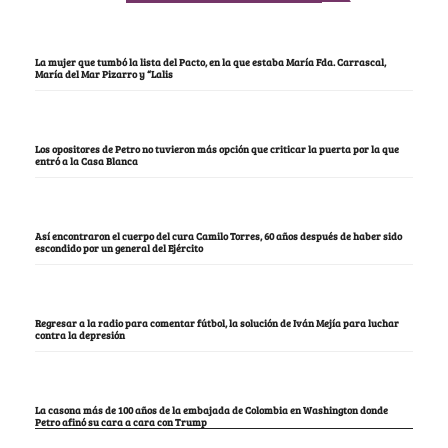
La mujer que tumbó la lista del Pacto, en la que estaba María Fda. Carrascal,
María del Mar Pizarro y “Lalis
Los opositores de Petro no tuvieron más opción que criticar la puerta por la que
entró a la Casa Blanca
Así encontraron el cuerpo del cura Camilo Torres, 60 años después de haber sido
escondido por un general del Ejército
Regresar a la radio para comentar fútbol, la solución de Iván Mejía para luchar
contra la depresión
La casona más de 100 años de la embajada de Colombia en Washington donde
Petro afinó su cara a cara con Trump