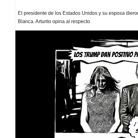
El presidente de los Estados Unidos y su esposa dieron
Blanca. Arturito opina al respecto