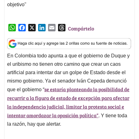
objetivo"
W
F
X
L
E
T
Compártelo
h
a
i
m
h
a
c
n
a
r
t
e
k
i
e
En Colombia todo apunta a que el gobierno de Duque y
s
b
e
l
a
el uribismo no tienen otro camino que crear un caos
A
o
d
d
p
o
I
s
artificial para intentar dar un golpe de Estado desde el
p
k
n
mismo gobierno. Ya el senador Iván Cepeda denunció
se estaría planteando la posibilidad de
que el gobierno “
recurrir a la figura de estado de excepción para afectar
la independencia judicial, limitar la protesta social e
intentar amordazar la oposición política”
. Y tiene toda
la razón, hay que alertar.