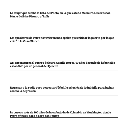
La mujer que tumbó la lista del Pacto, en la que estaba María Fda. Carrascal,
María del Mar Pizarro y “Lalis
Los opositores de Petro no tuvieron más opción que criticar la puerta por la que
entró a la Casa Blanca
Así encontraron el cuerpo del cura Camilo Torres, 60 años después de haber sido
escondido por un general del Ejército
Regresar a la radio para comentar fútbol, la solución de Iván Mejía para luchar
contra la depresión
La casona más de 100 años de la embajada de Colombia en Washington donde
Petro afinó su cara a cara con Trump