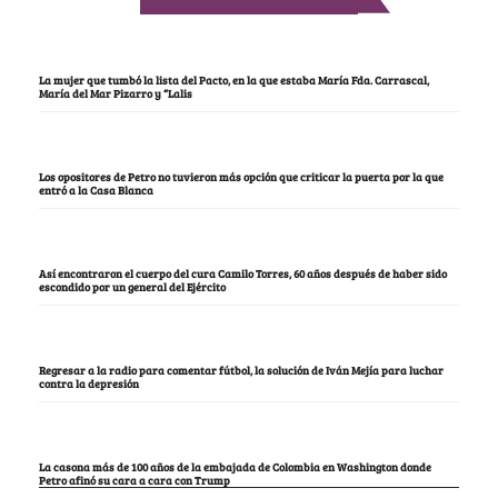
La mujer que tumbó la lista del Pacto, en la que estaba María Fda. Carrascal,
María del Mar Pizarro y “Lalis
Los opositores de Petro no tuvieron más opción que criticar la puerta por la que
entró a la Casa Blanca
Así encontraron el cuerpo del cura Camilo Torres, 60 años después de haber sido
escondido por un general del Ejército
Regresar a la radio para comentar fútbol, la solución de Iván Mejía para luchar
contra la depresión
La casona más de 100 años de la embajada de Colombia en Washington donde
Petro afinó su cara a cara con Trump