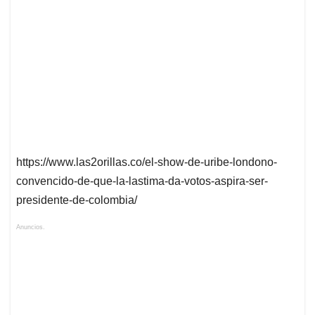
p
k
n
https://www.las2orillas.co/el-show-de-uribe-londono-
convencido-de-que-la-lastima-da-votos-aspira-ser-
presidente-de-colombia/
Anuncios.