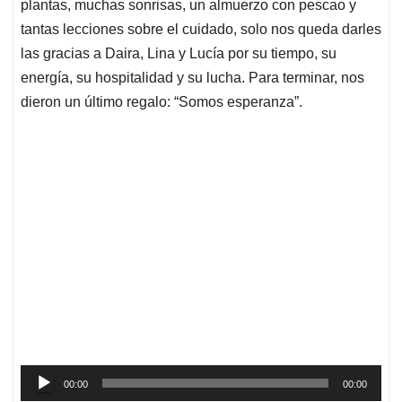
p
o
I
s
plantas, muchas sonrisas, un almuerzo con pescao y
p
k
n
tantas lecciones sobre el cuidado, solo nos queda darles
las gracias a Daira, Lina y Lucía por su tiempo, su
energía, su hospitalidad y su lucha. Para terminar, nos
dieron un último regalo: “Somos esperanza”.
Reproductor
00:00
00:00
de