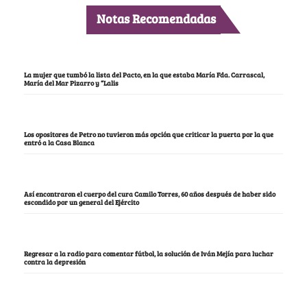
Notas Recomendadas
La mujer que tumbó la lista del Pacto, en la que estaba María Fda. Carrascal,
María del Mar Pizarro y “Lalis
Los opositores de Petro no tuvieron más opción que criticar la puerta por la que
entró a la Casa Blanca
Así encontraron el cuerpo del cura Camilo Torres, 60 años después de haber sido
escondido por un general del Ejército
Regresar a la radio para comentar fútbol, la solución de Iván Mejía para luchar
contra la depresión