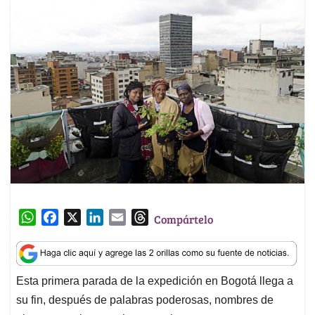
W
F
X
L
E
T
Compártelo
h
a
i
m
h
a
c
n
a
r
t
e
k
i
e
Esta primera parada de la expedición en Bogotá llega a
s
b
e
l
a
su fin, después de palabras poderosas, nombres de
A
o
d
d