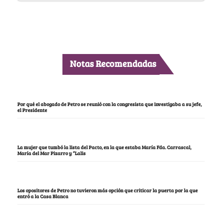
Notas Recomendadas
Por qué el abogado de Petro se reunió con la congresista que investigaba a su jefe,
el Presidente
La mujer que tumbó la lista del Pacto, en la que estaba María Fda. Carrascal,
María del Mar Pizarro y “Lalis
Los opositores de Petro no tuvieron más opción que criticar la puerta por la que
entró a la Casa Blanca