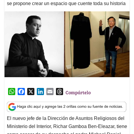
se propone crear un espacio que cuente toda su historia
W
F
X
L
E
T
Compártelo
h
a
i
m
h
a
c
n
a
r
t
e
k
i
e
El nuevo jefe de la Dirección de Asuntos Religiosos del
s
b
e
l
a
Ministerio del Interior, Richar Gamboa Ben-Eleazar, tiene
A
o
d
d