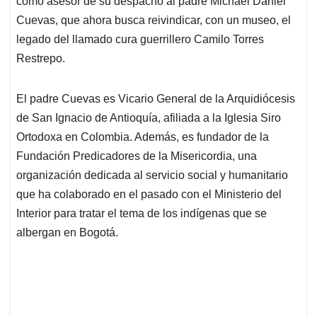
p
o
I
s
como asesor de su despacho al padre Michael Daniel
p
k
n
Cuevas, que ahora busca reivindicar, con un museo, el
legado del llamado cura guerrillero Camilo Torres
Restrepo.
El padre Cuevas es Vicario General de la Arquidiócesis
de San Ignacio de Antioquía, afiliada a la Iglesia Siro
Ortodoxa en Colombia. Además, es fundador de la
Fundación Predicadores de la Misericordia, una
organización dedicada al servicio social y humanitario
que ha colaborado en el pasado con el Ministerio del
Interior para tratar el tema de los indígenas que se
albergan en Bogotá.