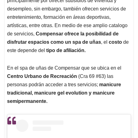
principalmente por ofrecer subsidios de vivienda y
A
o
d
d
p
o
I
s
desempleo, sin embargo, también ofrecen servicios de
p
k
n
entretenimiento, formación en áreas deportivas,
artísticas, entre otras. En medio de ese amplio catalogo
de servicios,
Compensar ofrece la posibilidad de
disfrutar espacios como un spa de uñas
, el
costo
de
este depende del
tipo de afiliación.
En el spa de uñas de Compensar que se ubica en el
Centro Urbano de Recreación
(Cra 69 #63) las
personas podrán acceder a tres servicios;
manicure
tradicional, manicure gel evolution y manicure
semipermanente.