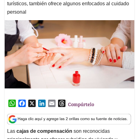
turísticos, también ofrece algunos enfocados al cuidado
personal
W
F
X
L
E
T
Compártelo
h
a
i
m
h
a
c
n
a
r
t
e
k
i
e
Las
cajas de compensación
son reconocidas
s
b
e
l
a