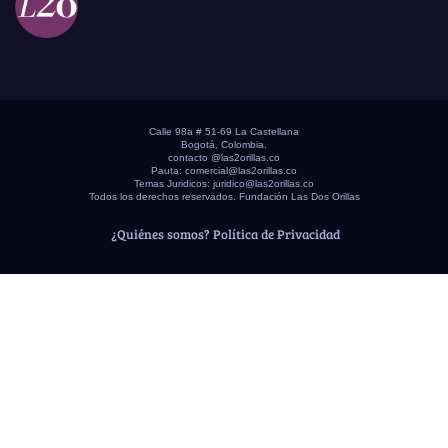
Calle 98a # 51-69 La Castellana
Bogotá, Colombia.
contacto @las2orillas.co
Pauta:
comercial@las2orillas.co
Temas Juridicos:
juridico@las2orillas.co
Todos los derechos reservados. Fundación Las Dos Orillas
¿Quiénes somos?
Política de Privacidad