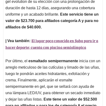
gel evolution de su elección con una prolongación de
duración de hasta 12 días, asegurando una cobertura
uniforme y un acabado brillante.
Este servicio tiene un
valor de $23.700 para afiliados categoría A y para no
afiliados de $40.600.
El lugar poco conocido en Suba para ir a
| Vea también:
hacer deporte; cuenta con piscina semiolímpica
Por último, el
esmaltado semipermanente
inicia con un
arreglo meticuloso de las cutículas y limado de las uñas,
luego le pondrán aceites hidratantes, exfoliación y
crema. Finalmente, aplicarán el esmalte
semipermanente en gel, que se sellará con ayuda de
una lámpara LED/UV, para obtener un secado inmediato
y dejar las uñas listas.
Este tiene un valor de $52.500
para no afiliados y para los de categoría A el precio