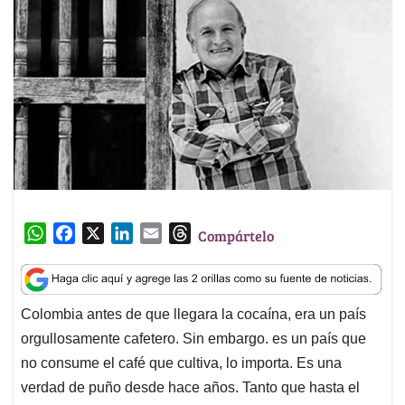
W
F
X
L
E
T
Compártelo
h
a
i
m
h
a
c
n
a
r
t
e
k
i
e
Colombia antes de que llegara la cocaína, era un país
s
b
e
l
a
orgullosamente cafetero. Sin embargo. es un país que
A
o
d
d
p
o
I
s
no consume el café que cultiva, lo importa. Es una
p
k
n
verdad de puño desde hace años. Tanto que hasta el