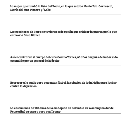
La mujer que tumbó la lista del Pacto, en la que estaba María Fda. Carrascal,
María del Mar Pizarro y “Lalis
Los opositores de Petro no tuvieron más opción que criticar la puerta por la que
entró a la Casa Blanca
Así encontraron el cuerpo del cura Camilo Torres, 60 años después de haber sido
escondido por un general del Ejército
Regresar a la radio para comentar fútbol, la solución de Iván Mejía para luchar
contra la depresión
La casona más de 100 años de la embajada de Colombia en Washington donde
Petro afinó su cara a cara con Trump