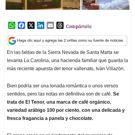
W
F
X
L
E
T
Compártelo
h
a
i
m
h
a
c
n
a
r
t
e
k
i
e
En las faldas de la Sierra Nevada de Santa Marta se
s
b
e
l
a
levanta La Carolina, una hacienda familiar que guarda la
A
o
d
d
p
o
I
s
más reciente apuesta del tenor vallenato, Iván Villazón.
p
k
n
Bien podría ser una tonada romántica o unos versos
sentidos, pero las notas en definitiva son de café.
Se
trata de El Tenor, una marca de café orgánico,
variedad arábigo 100 por ciento, con una delicada y
fresca fragancia a panela y chocolate.