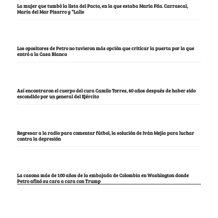
La mujer que tumbó la lista del Pacto, en la que estaba María Fda. Carrascal,
María del Mar Pizarro y “Lalis
Los opositores de Petro no tuvieron más opción que criticar la puerta por la que
entró a la Casa Blanca
Así encontraron el cuerpo del cura Camilo Torres, 60 años después de haber sido
escondido por un general del Ejército
Regresar a la radio para comentar fútbol, la solución de Iván Mejía para luchar
contra la depresión
La casona más de 100 años de la embajada de Colombia en Washington donde
Petro afinó su cara a cara con Trump