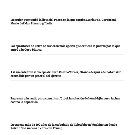
La mujer que tumbó la lista del Pacto, en la que estaba María Fda. Carrascal,
María del Mar Pizarro y “Lalis
Los opositores de Petro no tuvieron más opción que criticar la puerta por la que
entró a la Casa Blanca
Así encontraron el cuerpo del cura Camilo Torres, 60 años después de haber sido
escondido por un general del Ejército
Regresar a la radio para comentar fútbol, la solución de Iván Mejía para luchar
contra la depresión
La casona más de 100 años de la embajada de Colombia en Washington donde
Petro afinó su cara a cara con Trump