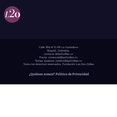
Calle 98a # 51-69 La Castellana
Bogotá, Colombia.
contacto @las2orillas.co
Pauta:
comercial@las2orillas.co
Temas Juridicos:
juridico@las2orillas.co
Todos los derechos reservados. Fundación Las Dos Orillas
¿Quiénes somos?
Política de Privacidad