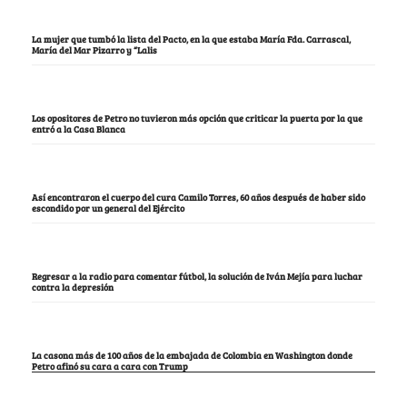
La mujer que tumbó la lista del Pacto, en la que estaba María Fda. Carrascal,
María del Mar Pizarro y “Lalis
Los opositores de Petro no tuvieron más opción que criticar la puerta por la que
entró a la Casa Blanca
Así encontraron el cuerpo del cura Camilo Torres, 60 años después de haber sido
escondido por un general del Ejército
Regresar a la radio para comentar fútbol, la solución de Iván Mejía para luchar
contra la depresión
La casona más de 100 años de la embajada de Colombia en Washington donde
Petro afinó su cara a cara con Trump