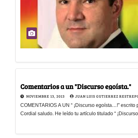
Comentarios a un "Discurso egoísta."
NOVIEMBRE 13, 2013
JUAN LUIS GUTIERREZ RESTREP
COMENTARIOS A UN “ ¡Discurso egoísta…!”‏ escrito por BG (RA) RAFAEL COLON TORRES RAFAEL:
Cordial saludo. He leído tu artículo titulado “ ¡Discu