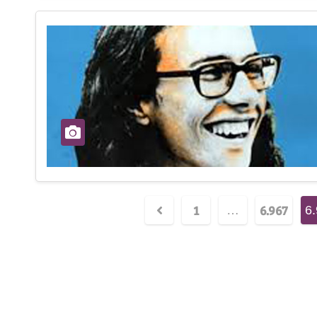
1
6.967
…
6