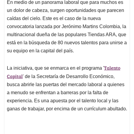
En medio de un panorama laboral que para muchos es
s
b
e
l
a
un dolor de cabeza, surgen oportunidades que parecen
A
o
d
d
p
o
I
s
caídas del cielo. Este es el caso de la nueva
p
k
n
convocatoria lanzada por Jerónimo Martins Colombia, la
multinacional dueña de las populares Tiendas ARA, que
está en la búsqueda de 80 nuevos talentos para unirse a
su equipo en la capital del país.
Talento
La iniciativa, que se enmarca en el programa '
Capital
' de la Secretaría de Desarrollo Económico,
busca abrirle las puertas del mercado laboral a quienes
a menudo se enfrentan a barreras por la falta de
experiencia. Es una apuesta por el talento local y las
ganas de trabajar, por encima de un currículum abultado.