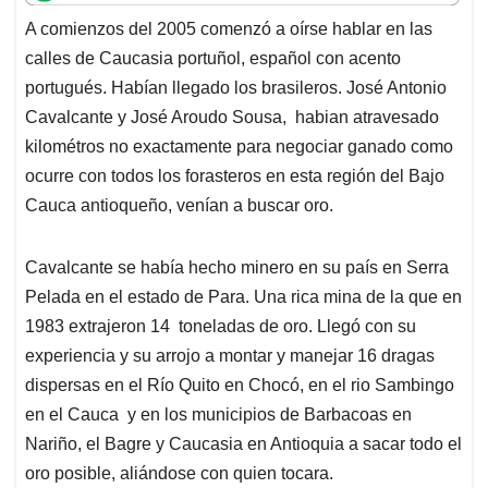
t
e
k
i
e
A comienzos del 2005 comenzó a oírse hablar en las
s
b
e
l
a
calles de Caucasia portuñol, español con acento
A
o
d
d
p
o
I
s
portugués. Habían llegado los brasileros. José Antonio
p
k
n
Cavalcante y José Aroudo Sousa, habian atravesado
kilométros no exactamente para negociar ganado como
ocurre con todos los forasteros en esta región del Bajo
Cauca antioqueño, venían a buscar oro.
Cavalcante se había hecho minero en su país en Serra
Pelada en el estado de Para. Una rica mina de la que en
1983 extrajeron 14 toneladas de oro. Llegó con su
experiencia y su arrojo a montar y manejar 16 dragas
dispersas en el Río Quito en Chocó, en el rio Sambingo
en el Cauca y en los municipios de Barbacoas en
Nariño, el Bagre y Caucasia en Antioquia a sacar todo el
oro posible, aliándose con quien tocara.