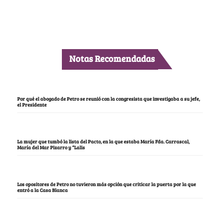
Notas Recomendadas
Por qué el abogado de Petro se reunió con la congresista que investigaba a su jefe,
el Presidente
La mujer que tumbó la lista del Pacto, en la que estaba María Fda. Carrascal,
María del Mar Pizarro y “Lalis
Los opositores de Petro no tuvieron más opción que criticar la puerta por la que
entró a la Casa Blanca