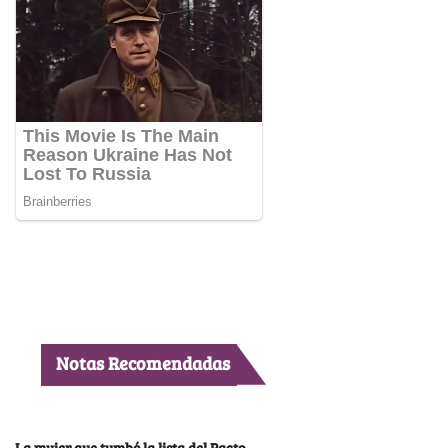
Notas Recomendadas
La mujer que tumbó la lista del Pacto,