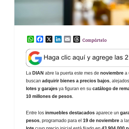
W
F
X
L
E
T
Compártelo
h
a
i
m
h
a
c
n
a
r
t
e
k
i
e
s
b
e
l
a
A
o
d
d
La
DIAN
abre la puerta este mes de
noviembre
a 
p
o
I
s
buscan
adquirir bienes a precios bajos
, alejado
p
k
n
lotes y garajes
ya figuran en su
catálogo de rem
10 millones de pesos
.
Entre los
inmuebles destacados
aparece un
gar
pesos
, programado para el
19 de noviembre
a la
lote
cuyo precio inicial está fijado en
43.904.000 