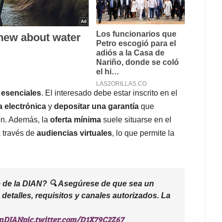
 esenciales
. El interesado debe estar inscrito en el
a electrónica
y
depositar una garantía
que
en. Además, la
oferta mínima
suele situarse en el
a través de
audiencias virtuales
, lo que permite la
te de la DIAN? 🔍 Asegúrese de que sea un
 detalles, requisitos y canales autorizados. La
ónDIAN
pic.twitter.com/D1X79C2Z67