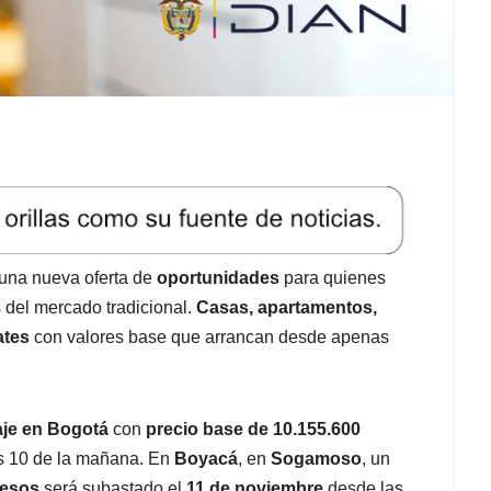
una nueva oferta de
oportunidades
para quienes
s del mercado tradicional.
Casas, apartamentos,
ates
con valores base que arrancan desde apenas
aje en Bogotá
con
precio base de 10.155.600
s 10 de la mañana. En
Boyacá
, en
Sogamoso
, un
pesos
será subastado el
11 de noviembre
desde las