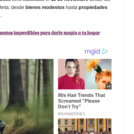
ferta: desde
bienes modestos
hasta
propiedades
.
entos imperdibles para darle magia a tu hogar