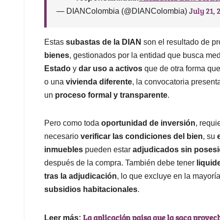
July 21, 
— DIANColombia (@DIANColombia)
Estas
subastas de la DIAN
son el resultado de p
bienes
, gestionados por la entidad que busca me
Estado
y
dar uso a activos
que de otra forma que
o una
vivienda diferente
, la convocatoria presen
un
proceso formal y transparente
.
Pero como toda
oportunidad de inversión
, requi
necesario
verificar las condiciones del bien
, su
inmuebles
pueden estar
adjudicados sin poses
después de la compra. También debe tener
liquid
tras la adjudicación
, lo que excluye en la mayorí
subsidios habitacionales
.
La aplicación paisa que la saca provech
Leer más: