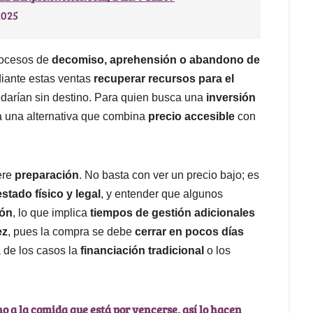
2025
rocesos de
decomiso, aprehensión o abandono de
diante estas ventas
recuperar recursos para el
darían sin destino. Para quien busca una
inversión
ta una alternativa que combina
precio accesible
con
ere
preparación
. No basta con ver un precio bajo; es
estado físico y legal
, y entender que algunos
ión
, lo que implica
tiempos de gestión adicionales
ez
, pues la compra se debe
cerrar en pocos días
a de los casos la
financiación tradicional
o los
o a la comida que está por vencerse, así lo hacen