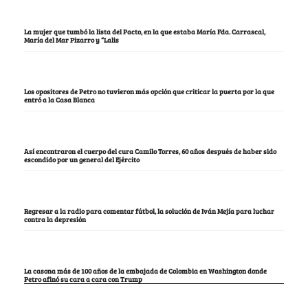
La mujer que tumbó la lista del Pacto, en la que estaba María Fda. Carrascal,
María del Mar Pizarro y “Lalis
Los opositores de Petro no tuvieron más opción que criticar la puerta por la que
entró a la Casa Blanca
Así encontraron el cuerpo del cura Camilo Torres, 60 años después de haber sido
escondido por un general del Ejército
Regresar a la radio para comentar fútbol, la solución de Iván Mejía para luchar
contra la depresión
La casona más de 100 años de la embajada de Colombia en Washington donde
Petro afinó su cara a cara con Trump