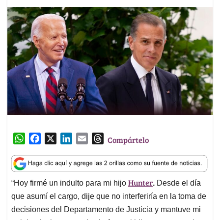
W
F
X
L
E
T
Compártelo
h
a
i
m
h
a
c
n
a
r
t
e
k
i
e
Hunter
“Hoy firmé un indulto para mi hijo
.
Desde el día
s
b
e
l
a
A
o
d
d
que asumí el cargo, dije que no interferiría en la toma de
p
o
I
s
decisiones del Departamento de Justicia y mantuve mi