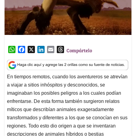
W
F
X
L
E
T
Compártelo
h
a
i
m
h
a
c
n
a
r
t
e
k
i
e
En tiempos remotos, cuando los aventureros se atrevían
s
b
e
l
a
a viajar a sitios inhóspitos y desconocidos, se
A
o
d
d
p
o
I
s
imaginaban los posibles peligros a los cuales podían
p
k
n
enfrentarse. De esta forma también surgieron relatos
míticos que describían animales exageradamente
transformados y diferentes a los que se conocían en sus
regiones. Todo esto dio origen a que se inventaran
descripciones de animales híbridos o bestias