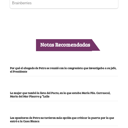
Notas Recomendadas
Por qué el abogado de Petro se reunió con la congresista que investigaba a su jefe,
el Presidente
La mujer que tumbó la lista del Pacto, en la que estaba María Fda. Carrascal,
María del Mar Pizarro y “Lalis
Los opositores de Petro no tuvieron más opción que criticar la puerta por la que
entró a la Casa Blanca