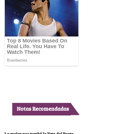
Notas Recomendadas
La mujer que tumbó la lista del Pacto,