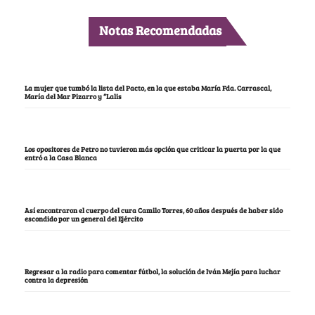
Notas Recomendadas
La mujer que tumbó la lista del Pacto, en la que estaba María Fda. Carrascal,
María del Mar Pizarro y “Lalis
Los opositores de Petro no tuvieron más opción que criticar la puerta por la que
entró a la Casa Blanca
Así encontraron el cuerpo del cura Camilo Torres, 60 años después de haber sido
escondido por un general del Ejército
Regresar a la radio para comentar fútbol, la solución de Iván Mejía para luchar
contra la depresión