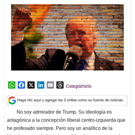
W
F
X
L
E
T
Compártelo
h
a
i
m
h
a
c
n
a
r
t
e
k
i
e
No soy admirador de Trump. Su ideología es
s
b
e
l
a
antagónica a la concepción liberal centro-izquierda que
A
o
d
d
p
o
I
s
he profesado siempre. Pero soy un analítico de la