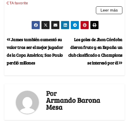
James también aumentó su
Los goles de Jhon Córdoba
valor tras ser el mejor jugador
dieron fruto y en España un
de la Copa América; Sao Paulo
club clasificado a Champions
perdió millones
se interesó por él
Por
Armando Barona
Mesa