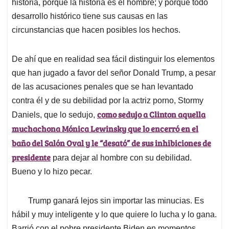
p
k
n
historia, porque la historia es el hombre; y porque todo
desarrollo histórico tiene sus causas en las
circunstancias que hacen posibles los hechos.
De ahí que en realidad sea fácil distinguir los elementos
que han jugado a favor del señor Donald Trump, a pesar
de las acusaciones penales que se han levantado
contra él y de su debilidad por la actriz porno, Stormy
como sedujo a Clinton aquella
Daniels, que lo sedujo,
muchachona Mónica Lewinsky que lo encerró en el
baño del Salón Oval y le “desató” de sus inhibiciones de
presidente
para dejar al hombre con su debilidad.
Bueno y lo hizo pecar.
Trump ganará lejos sin importar las minucias. Es
hábil y muy inteligente y lo que quiere lo lucha y lo gana.
Barrió con el pobre presidente Biden en momentos