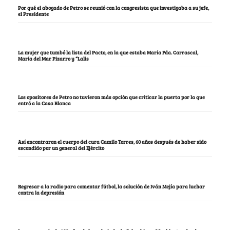
Por qué el abogado de Petro se reunió con la congresista que investigaba a su jefe,
el Presidente
La mujer que tumbó la lista del Pacto, en la que estaba María Fda. Carrascal,
María del Mar Pizarro y “Lalis
Los opositores de Petro no tuvieron más opción que criticar la puerta por la que
entró a la Casa Blanca
Así encontraron el cuerpo del cura Camilo Torres, 60 años después de haber sido
escondido por un general del Ejército
Regresar a la radio para comentar fútbol, la solución de Iván Mejía para luchar
contra la depresión