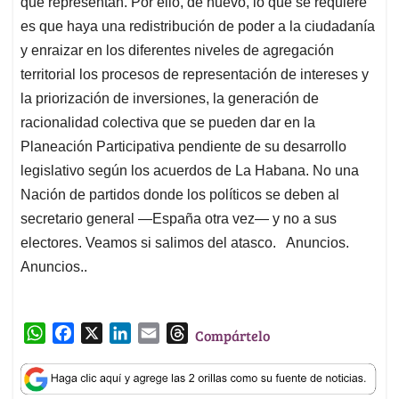
que representan. Por ello, de nuevo, lo que se requiere
es que haya una redistribución de poder a la ciudadanía
y enraizar en los diferentes niveles de agregación
territorial los procesos de representación de intereses y
la priorización de inversiones, la generación de
racionalidad colectiva que se pueden dar en la
Planeación Participativa pendiente de su desarrollo
legislativo según los acuerdos de La Habana. No una
Nación de partidos donde los políticos se deben al
secretario general —España otra vez— y no a sus
electores. Veamos si salimos del atasco. Anuncios.
Anuncios..
W
F
X
L
E
T
Compártelo
h
a
i
m
h
a
c
n
a
r
t
e
k
i
e