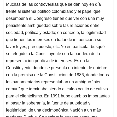
Muchas de las controversias que se dan hoy en día
s
b
e
l
a
frente al sistema político colombiano y el papel que
A
o
d
d
p
o
I
s
desempeña el Congreso tienen que ver con una muy
p
k
n
persistente ambigüedad sobre las relaciones entre
sociedad, política y estado; en concreto, la legitimidad
que tienen los intereses en tratar de influenciar a su
favor leyes, presupuesto, etc. Yo en particular busqué
ser elegido a la Constituyente con la bandera de la
representación pública de intereses. Es en la
Constituyente donde se presenta un intento de quiebre
con la premisa de la Constitución de 1886, donde todos
los parlamentarios representaban un ambiguo “bien
común” que terminaba siendo el caldo oculto de cultivo
para el clientelismo. En 1991 hubo cambios importantes
al pasar la soberanía, la fuente de autoridad y
legitimidad, de una decimonónica Nación a un más