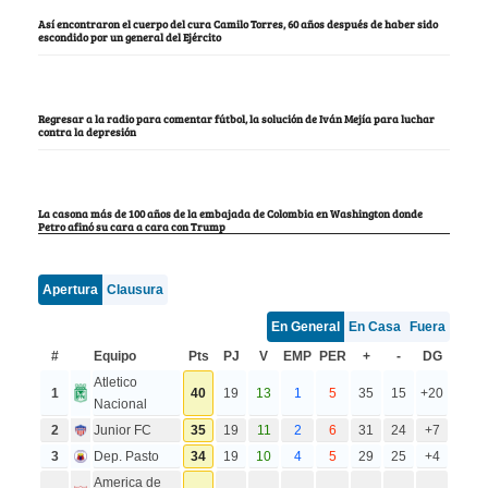
Así encontraron el cuerpo del cura Camilo Torres, 60 años después de haber sido
escondido por un general del Ejército
Regresar a la radio para comentar fútbol, la solución de Iván Mejía para luchar
contra la depresión
La casona más de 100 años de la embajada de Colombia en Washington donde
Petro afinó su cara a cara con Trump
Apertura
Clausura
En General
En Casa
Fuera
#
Equipo
Pts
PJ
V
EMP
PER
+
-
DG
Atletico
1
40
19
13
1
5
35
15
+20
Nacional
2
Junior FC
35
19
11
2
6
31
24
+7
3
Dep. Pasto
34
19
10
4
5
29
25
+4
America de