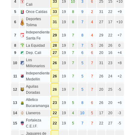
4
33
19
10
3
6
25
15
+10
Cali
5
Once Caldas
33
19
8
9
2
31
22
+9
Deportes
6
31
19
8
7
4
27
17
+10
Tolima
Independiente
7
29
19
7
8
4
29
22
+7
Santa Fe
8
La Equidad
28
19
7
7
5
26
26
0
9
Dep. Cali
27
19
7
6
6
20
16
+4
Los
10
26
19
7
5
7
31
23
+8
Millionarios
Independiente
11
26
19
7
5
7
26
24
+2
Medellin
Aguilas
12
26
19
7
5
7
20
25
-5
Doradas
Atletico
13
23
19
5
8
6
26
20
+6
Bucaramanga
14
Llaneros
22
19
4
10
5
17
20
-3
Fortaleza
15
22
19
5
7
7
22
27
-5
C.E.I.F.
Jaguares de