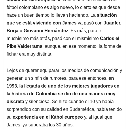
A
o
d
d
p
o
I
s
fútbol colombiano es algo nuevo, lo cierto es que desde
p
k
n
hace un buen tiempo lo llevan haciendo. La
situación
que se está viviendo con James
ya pasó con
Juanfer,
Borja o Giovanni Hernández
. Es más, para ir
muchísimo más atrás, pasó con el mismísimo
Carlos el
Pibe Valderrama
, aunque, en ese momento, la forma de
fichar era muy distinta.
Lejos de querer equiparar los medios de comunicación y
generan un sinfín de rumores, para ese entonces,
en
1993, la llegada de uno de los mejores jugadores en
la historia de Colombia se dio de una manera muy
discreta
y silenciosa. Se hizo cuando el 10 ya había
sorprendido con su calidad en Sudamérica, había tenido
su
experiencia en el fútbol europeo
y, al igual que
James, ya superaba los 30 años.