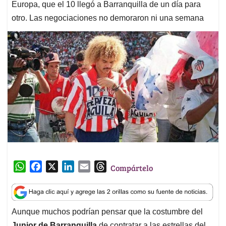
Europa, que el 10 llegó a Barranquilla de un día para
otro. Las negociaciones no demoraron ni una semana
W
F
X
L
E
T
Compártelo
h
a
i
m
h
a
c
n
a
r
t
e
k
i
e
Aunque muchos podrían pensar que la costumbre del
s
b
e
l
a
Junior de Barranquilla
de contratar a las estrellas del