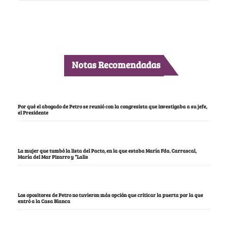
Notas Recomendadas
Por qué el abogado de Petro se reunió con la congresista que investigaba a su jefe,
el Presidente
La mujer que tumbó la lista del Pacto, en la que estaba María Fda. Carrascal,
María del Mar Pizarro y “Lalis
Los opositores de Petro no tuvieron más opción que criticar la puerta por la que
entró a la Casa Blanca