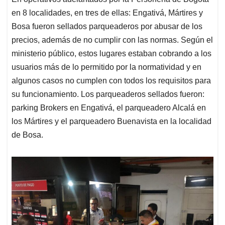
s
b
e
l
a
en 8 localidades, en tres de ellas: Engativá, Mártires y
A
o
d
d
p
o
I
s
Bosa fueron sellados parqueaderos por abusar de los
p
k
n
precios, además de no cumplir con las normas. Según el
ministerio público, estos lugares estaban cobrando a los
usuarios más de lo permitido por la normatividad y en
algunos casos no cumplen con todos los requisitos para
su funcionamiento. Los parqueaderos sellados fueron:
parking Brokers en Engativá, el parqueadero Alcalá en
los Mártires y el parqueadero Buenavista en la localidad
de Bosa.