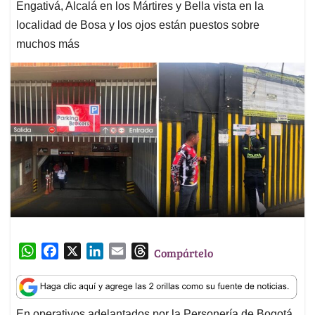
Engativá, Alcalá en los Mártires y Bella vista en la
localidad de Bosa y los ojos están puestos sobre
muchos más
W
F
X
L
E
T
Compártelo
h
a
i
m
h
a
c
n
a
r
t
e
k
i
e
En operativos adelantados por la Personería de Bogotá