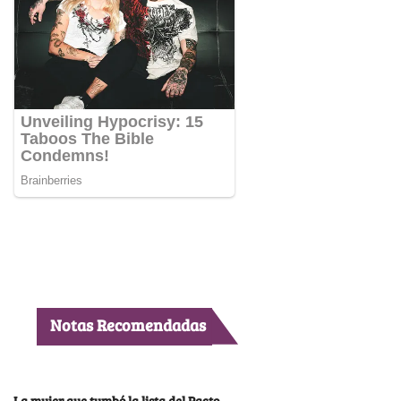
Notas Recomendadas
La mujer que tumbó la lista del Pacto,