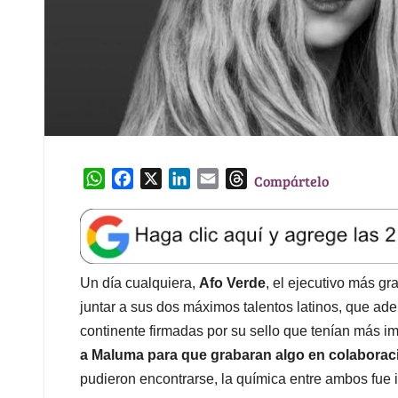
W
F
X
L
E
T
Compártelo
h
a
i
m
h
a
c
n
a
r
t
e
k
i
e
s
b
e
l
a
A
o
d
d
Un día cualquiera,
Afo Verde
, el ejecutivo más g
p
o
I
s
juntar a sus dos máximos talentos latinos, que ad
p
k
n
continente firmadas por su sello que tenían más i
a Maluma para que grabaran algo en colaborac
pudieron encontrarse, la química entre ambos fue 