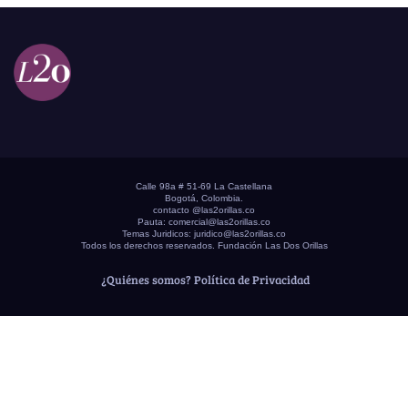
Calle 98a # 51-69 La Castellana
Bogotá, Colombia.
contacto @las2orillas.co
Pauta:
comercial@las2orillas.co
Temas Juridicos:
juridico@las2orillas.co
Todos los derechos reservados. Fundación Las Dos Orillas
¿Quiénes somos?
Política de Privacidad