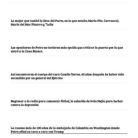
La mujer que tumbó la lista del Pacto, en la que estaba María Fda. Carrascal,
María del Mar Pizarro y “Lalis
Los opositores de Petro no tuvieron más opción que criticar la puerta por la que
entró a la Casa Blanca
Así encontraron el cuerpo del cura Camilo Torres, 60 años después de haber sido
escondido por un general del Ejército
Regresar a la radio para comentar fútbol, la solución de Iván Mejía para luchar
contra la depresión
La casona más de 100 años de la embajada de Colombia en Washington donde
Petro afinó su cara a cara con Trump