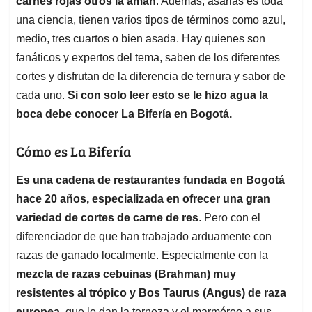
p
o
I
s
carnes rojas otros la aman
. Además, asarlas es toda
p
k
n
una ciencia, tienen varios tipos de términos como azul,
medio, tres cuartos o bien asada. Hay quienes son
fanáticos y expertos del tema, saben de los diferentes
cortes y disfrutan de la diferencia de ternura y sabor de
cada uno.
Si con solo leer esto se le hizo agua la
boca debe conocer La Bifería en Bogotá.
Cómo es La Bifería
Es una cadena de restaurantes fundada en Bogotá
hace 20 años, especializada en ofrecer una gran
variedad de cortes de carne de res
. Pero con el
diferenciador de que han trabajado arduamente con
razas de ganado localmente. Especialmente con la
mezcla de razas cebuinas (Brahman) muy
resistentes al trópico y Bos Taurus (Angus) de raza
europea
, que le dan la terneza y el marmóreo a sus