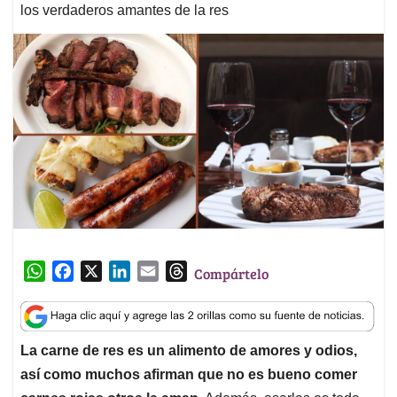
los verdaderos amantes de la res
W
F
X
L
E
T
Compártelo
h
a
i
m
h
a
c
n
a
r
t
e
k
i
e
La carne de res es un alimento de amores y odios,
s
b
e
l
a
así como muchos afirman que no es bueno comer
A
o
d
d