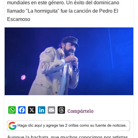
mundiales en este género. Un éxito del dominicano
llamado "La hormiguita" fue la canción de Pedro El
Escamoso
W
F
X
L
E
T
Compártelo
h
a
i
m
h
a
c
n
a
r
t
e
k
i
e
Aunque la bachata, que muchos conocimos por artistas