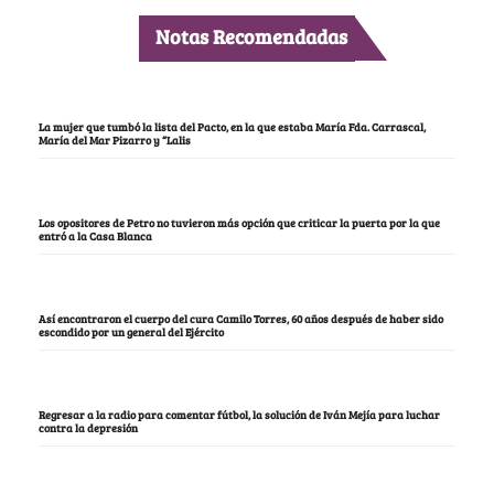
Notas Recomendadas
La mujer que tumbó la lista del Pacto, en la que estaba María Fda. Carrascal,
María del Mar Pizarro y “Lalis
Los opositores de Petro no tuvieron más opción que criticar la puerta por la que
entró a la Casa Blanca
Así encontraron el cuerpo del cura Camilo Torres, 60 años después de haber sido
escondido por un general del Ejército
Regresar a la radio para comentar fútbol, la solución de Iván Mejía para luchar
contra la depresión