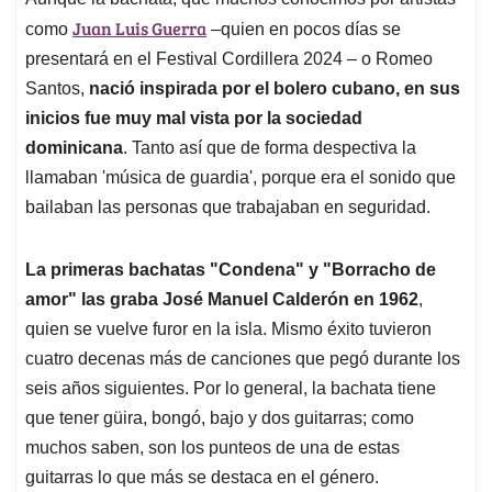
s
b
e
l
a
Juan Luis Guerra
A
o
d
d
como
–quien en pocos días se
p
o
I
s
presentará en el Festival Cordillera 2024 – o Romeo
p
k
n
Santos,
nació inspirada por el bolero cubano, en sus
inicios fue muy mal vista por la sociedad
dominicana
. Tanto así que de forma despectiva la
llamaban 'música de guardia', porque era el sonido que
bailaban las personas que trabajaban en seguridad.
La primeras bachatas "Condena" y "Borracho de
amor" las graba José Manuel Calderón en 1962
,
quien se vuelve furor en la isla. Mismo éxito tuvieron
cuatro decenas más de canciones que pegó durante los
seis años siguientes. Por lo general, la bachata tiene
que tener güira, bongó, bajo y dos guitarras; como
muchos saben, son los punteos de una de estas
guitarras lo que más se destaca en el género.