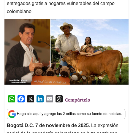
entregados gratis a hogares vulnerables del campo
colombiano
W
F
X
L
E
T
Compártelo
h
a
i
m
h
a
c
n
a
r
t
e
k
i
e
Bogotá D.C. 7 de noviembre de 2025.
La expresión
s
b
e
l
a