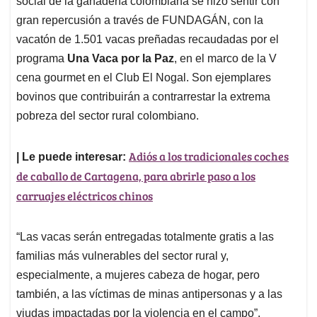
social de la ganadería colombiana se hizo sentir con
A
o
d
d
p
o
I
s
gran repercusión a través de FUNDAGÁN, con la
p
k
n
vacatón de 1.501 vacas preñadas recaudadas por el
programa
Una Vaca por la Paz
, en el marco de la V
cena gourmet en el Club El Nogal. Son ejemplares
bovinos que contribuirán a contrarrestar la extrema
pobreza del sector rural colombiano.
Adiós a los tradicionales coches
| Le puede interesar:
de caballo de Cartagena, para abrirle paso a los
carruajes eléctricos chinos
“Las vacas serán entregadas totalmente gratis a las
familias más vulnerables del sector rural y,
especialmente, a mujeres cabeza de hogar, pero
también, a las víctimas de minas antipersonas y a las
viudas impactadas por la violencia en el campo”,