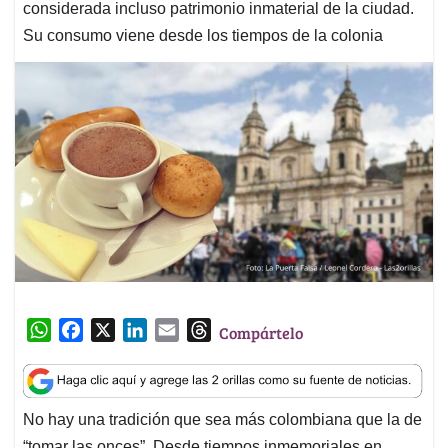
considerada incluso patrimonio inmaterial de la ciudad.
Su consumo viene desde los tiempos de la colonia
W
F
X
L
E
T
Compártelo
h
a
i
m
h
a
c
n
a
r
t
e
k
i
e
No hay una tradición que sea más colombiana que la de
s
b
e
l
a
“tomar las onces”. Desde tiempos inmemoriales en