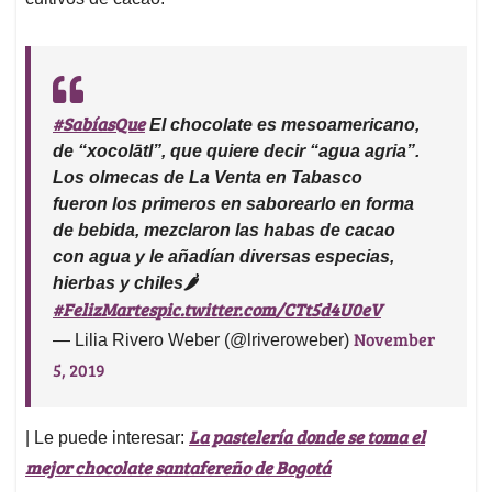
#SabíasQue
El chocolate es mesoamericano,
de “xocolātl”, que quiere decir “agua agria”.
Los olmecas de La Venta en Tabasco
fueron los primeros en saborearlo en forma
de bebida, mezclaron las habas de cacao
con agua y le añadían diversas especias,
hierbas y chiles🌶
#FelizMartes
pic.twitter.com/CTt5d4U0eV
November
— Lilia Rivero Weber (@lriveroweber)
5, 2019
La pastelería donde se toma el
| Le puede interesar:
mejor chocolate santafereño de Bogotá