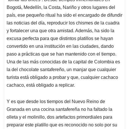
A
o
d
d
p
o
I
s
Bogotá, Medellín, la Costa, Nariño y otros lugares del
p
k
n
país, ese pequeño ritual ha sido el encargado de difundir
las noticias del día, reproducir los chismes de la cuadra
y fortalecer una que otra amistad. Además, ha sido la
excusa perfecta para que distintos platillos se hayan
convertido en una institución en las ciudades, dando
paso a prácticas que se han mantenido con el tiempo.
Una de las más conocidas de la capital de Colombia es
la del chocolate santafereño, un manjar que cualquier
turista está obligado a probar y que, cualquier cachaco
cachaco, está obligado a replicar.
Y es que desde los tiempos del Nuevo Reino de
Granada en una cocina santafereña no ha faltado la
olleta y el molinillo, dos artefactos primordiales para
preparar este platillo que es reconocido no solo por su