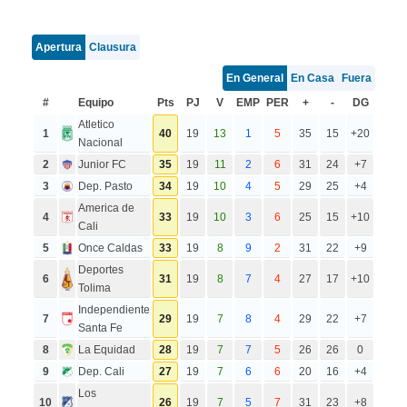
Apertura
Clausura
En General
En Casa
Fuera
#
Equipo
Pts
PJ
V
EMP
PER
+
-
DG
Atletico
1
40
19
13
1
5
35
15
+20
Nacional
2
Junior FC
35
19
11
2
6
31
24
+7
3
Dep. Pasto
34
19
10
4
5
29
25
+4
America de
4
33
19
10
3
6
25
15
+10
Cali
5
Once Caldas
33
19
8
9
2
31
22
+9
Deportes
6
31
19
8
7
4
27
17
+10
Tolima
Independiente
7
29
19
7
8
4
29
22
+7
Santa Fe
8
La Equidad
28
19
7
7
5
26
26
0
9
Dep. Cali
27
19
7
6
6
20
16
+4
Los
10
26
19
7
5
7
31
23
+8