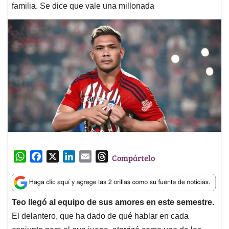
familia. Se dice que vale una millonada
W
F
X
L
E
T
Compártelo
h
a
i
m
h
a
c
n
a
r
t
e
k
i
e
Teo llegó al equipo de sus amores en este semestre.
s
b
e
l
a
El delantero, que ha dado de qué hablar en cada
A
o
d
d