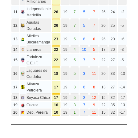
Millionarios
Independiente
11
26
19
7
5
7
26
24
+2
Medellin
Aguilas
12
26
19
7
5
7
20
25
-5
Doradas
Atletico
13
23
19
5
8
6
26
20
+6
Bucaramanga
14
Llaneros
22
19
4
10
5
17
20
-3
Fortaleza
15
22
19
5
7
7
22
27
-5
C.E.I.F.
Jaguares de
16
18
19
5
3
11
20
33
-13
Cordoba
Alianza
17
17
19
3
8
8
13
27
-14
Petrolera
18
Boyaca Chico
17
19
5
2
12
15
32
-17
19
Cucuta
16
19
3
7
9
22
35
-13
20
Dep. Pereira
10
19
1
7
11
15
32
-17