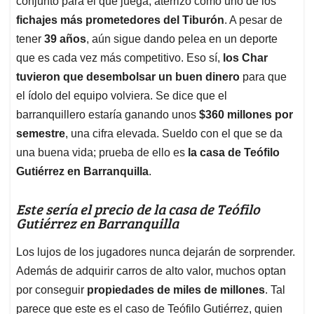
p
o
I
s
conjunto para el que juega, aterrizó como uno de los
p
k
n
fichajes más prometedores del Tiburón
. A pesar de
tener
39 años
, aún sigue dando pelea en un deporte
que es cada vez más competitivo. Eso sí,
los Char
tuvieron que desembolsar un buen dinero
para que
el ídolo del equipo volviera. Se dice que el
barranquillero estaría ganando unos
$360 millones por
semestre
, una cifra elevada. Sueldo con el que se da
una buena vida; prueba de ello es
la casa de Teófilo
Gutiérrez en Barranquilla
.
Este sería el precio de la casa de Teófilo
Gutiérrez en Barranquilla
Los lujos de los jugadores nunca dejarán de sorprender.
Además de adquirir carros de alto valor, muchos optan
por conseguir
propiedades de miles de millones
. Tal
parece que este es el caso de Teófilo Gutiérrez, quien