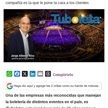
compañía es la que le pone la cara a los clientes
W
F
X
L
E
T
Compártelo
h
a
i
m
h
a
c
n
a
r
t
e
k
i
e
Una de las empresas más reconocidas que manejan
s
b
e
l
a
la boletería de distintos eventos en el país, es
A
o
d
d