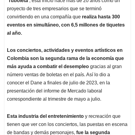
p
o
I
s
‘Tuboleta’
, esta inició hace más de 20 años como un
p
k
n
proyecto de tres empresarios que se terminó
convirtiendo en una compañía que
realiza hasta 300
eventos en simultáneo, con 6,5 millones de tiquetes
al año.
Los conciertos, actividades y eventos artísticos en
Colombia son la segunda rama de la economía que
más ayuda a combatir el desempleo
gracias al gran
número ventas de boletas en el país. Así lo dio a
conocer el Dane a finales de julio de 2023, en la
presentación del informe de Mercado laboral
correspondiente al trimestre de mayo a julio.
Esta industria del entretenimiento
y recreación que
tienen que ver con los conciertos, las puestas en escena
de bandas y demás personajes,
fue la segunda