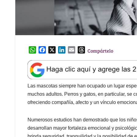
W
F
X
L
E
T
Compártelo
h
a
i
m
h
a
c
n
a
r
t
e
k
i
e
s
b
e
l
a
A
o
d
d
Las mascotas siempre han ocupado un lugar especi
p
o
I
s
muchos adultos. Perros y gatos, en particular, se 
p
k
n
ofreciendo compañía, afecto y un vínculo emocional
Numerosos estudios han demostrado que los niños
desarrollan mayor fortaleza emocional y psicológi
brinda seguridad, tranquilidad y la posibilidad d