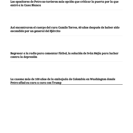
Los opositores de Petro no tuvieron más opción que criticar la puerta por la que
entró a la Casa Blanca
Así encontraron el cuerpo del cura Camilo Torres, 60 años después de haber sido
escondido por un general del Ejército
Regresar a la radio para comentar fútbol, la solución de Iván Mejía para luchar
contra la depresión
La casona más de 100 años de la embajada de Colombia en Washington donde
Petro afinó su cara a cara con Trump