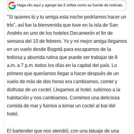
a
c
n
a
r
t
e
k
i
e
"Si quieres tú y tu amiga esta noche podríamos hacer un
s
b
e
l
a
trío", así fue la bienvenida que tuve en la isla de San
A
o
d
d
p
o
I
s
Andrés en uno de los hoteles Decamerón el fin de
p
k
n
semana del 10 de febrero. Yo y mi mejor amiga llegamos
en un vuelo desde Bogotá para escaparnos de la
tediosa y aburrida rutina que puede ser trabajar de 8
a.m. a 7 p.m. todos los días en la capital del país. Lo
primero que queríamos llegar a hacer después de un
vuelo de más de dos horas era cambiarnos, comer y
disfrutar de un coctel. Llegamos al hotel, subimos a la
habitación y nos cambiamos. Comimos una deliciosa
comida de mar y fuimos a tomar un coctel al bar del
hotel.
El bartender que nos atendió, con una tatuaje de una