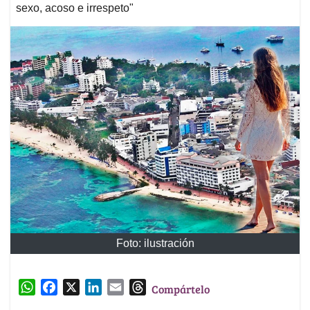
sexo, acoso e irrespeto"
Foto: ilustración
W
F
X
L
E
T
Compártelo
h
a
i
m
h