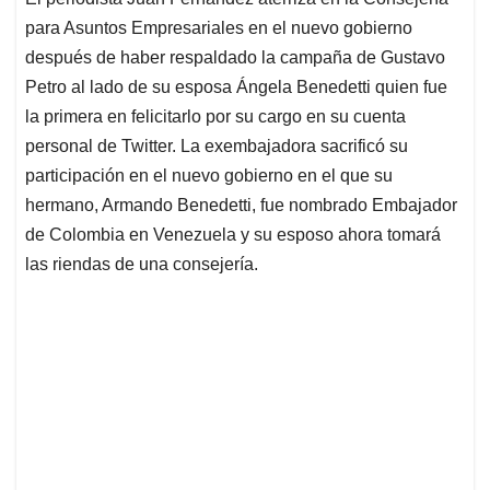
s
b
e
l
a
para Asuntos Empresariales en el nuevo gobierno
A
o
d
d
p
o
I
s
después de haber respaldado la campaña de Gustavo
p
k
n
Petro al lado de su esposa Ángela Benedetti quien fue
la primera en felicitarlo por su cargo en su cuenta
personal de Twitter. La exembajadora sacrificó su
participación en el nuevo gobierno en el que su
hermano, Armando Benedetti, fue nombrado Embajador
de Colombia en Venezuela y su esposo ahora tomará
las riendas de una consejería.