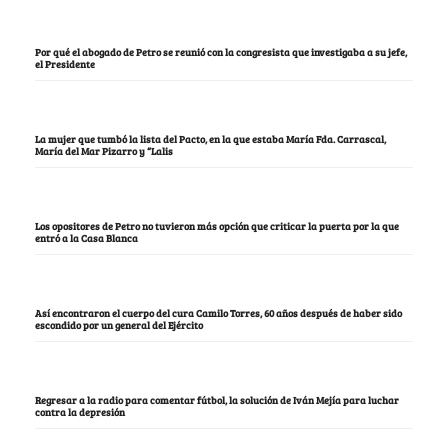
Por qué el abogado de Petro se reunió con la congresista que investigaba a su jefe,
el Presidente
La mujer que tumbó la lista del Pacto, en la que estaba María Fda. Carrascal,
María del Mar Pizarro y “Lalis
Los opositores de Petro no tuvieron más opción que criticar la puerta por la que
entró a la Casa Blanca
Así encontraron el cuerpo del cura Camilo Torres, 60 años después de haber sido
escondido por un general del Ejército
Regresar a la radio para comentar fútbol, la solución de Iván Mejía para luchar
contra la depresión