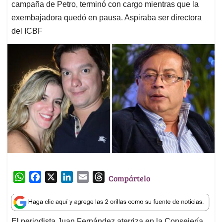
campaña de Petro, terminó con cargo mientras que la
exembajadora quedó en pausa. Aspiraba ser directora
del ICBF
W
F
X
L
E
T
Compártelo
h
a
i
m
h
a
c
n
a
r
t
e
k
i
e
El periodista Juan Fernández aterriza en la Consejería