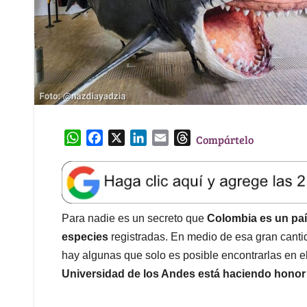
W
F
X
L
E
T
Compártelo
h
a
i
m
h
a
c
n
a
r
t
e
k
i
e
s
b
e
l
a
A
o
d
d
Para nadie es un secreto que
Colombia es un pa
p
o
I
s
especies
registradas. En medio de esa gran cantida
p
k
n
hay algunas que solo es posible encontrarlas en e
Universidad de los Andes está haciendo honor