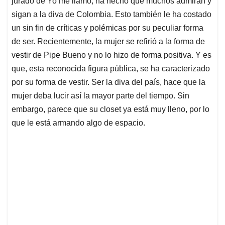
p
o
I
s
jurado de Yo me llamo, ha hecho que muchos admiran y
p
k
n
sigan a la diva de Colombia. Esto también le ha costado
un sin fin de críticas y polémicas por su peculiar forma
de ser. Recientemente, la mujer se refirió a la forma de
vestir de Pipe Bueno y no lo hizo de forma positiva. Y es
que, esta reconocida figura pública, se ha caracterizado
por su forma de vestir. Ser la diva del país, hace que la
mujer deba lucir así la mayor parte del tiempo. Sin
embargo, parece que su closet ya está muy lleno, por lo
que le está armando algo de espacio.