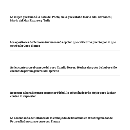
La mujer que tumbó la lista del Pacto, en la que estaba María Fda. Carrascal,
María del Mar Pizarro y “Lalis
Los opositores de Petro no tuvieron más opción que criticar la puerta por la que
entró a la Casa Blanca
Así encontraron el cuerpo del cura Camilo Torres, 60 años después de haber sido
escondido por un general del Ejército
Regresar a la radio para comentar fútbol, la solución de Iván Mejía para luchar
contra la depresión
La casona más de 100 años de la embajada de Colombia en Washington donde
Petro afinó su cara a cara con Trump