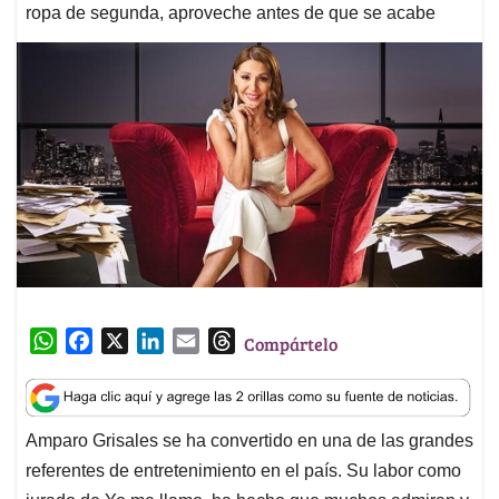
ropa de segunda, aproveche antes de que se acabe
W
F
X
L
E
T
Compártelo
h
a
i
m
h
a
c
n
a
r
t
e
k
i
e
Amparo Grisales se ha convertido en una de las grandes
s
b
e
l
a
referentes de entretenimiento en el país. Su labor como
A
o
d
d