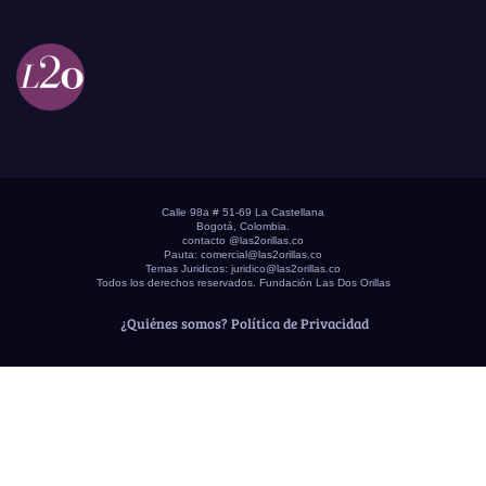
Calle 98a # 51-69 La Castellana
Bogotá, Colombia.
contacto @las2orillas.co
Pauta:
comercial@las2orillas.co
Temas Juridicos:
juridico@las2orillas.co
Todos los derechos reservados. Fundación Las Dos Orillas
¿Quiénes somos?
Política de Privacidad